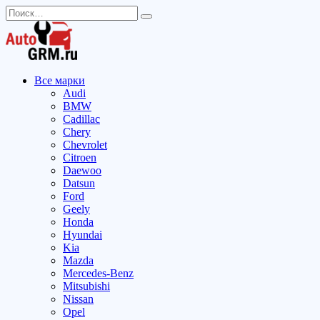
Перейти
Search
к
for:
содержанию
Все марки
Audi
BMW
Cadillac
Chery
Chevrolet
Citroen
Daewoo
Datsun
Ford
Geely
Honda
Hyundai
Kia
Mazda
Mercedes-Benz
Mitsubishi
Nissan
Opel