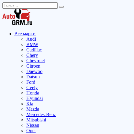
Перейти
Search
к
for:
содержанию
Все марки
Audi
BMW
Cadillac
Chery
Chevrolet
Citroen
Daewoo
Datsun
Ford
Geely
Honda
Hyundai
Kia
Mazda
Mercedes-Benz
Mitsubishi
Nissan
Opel