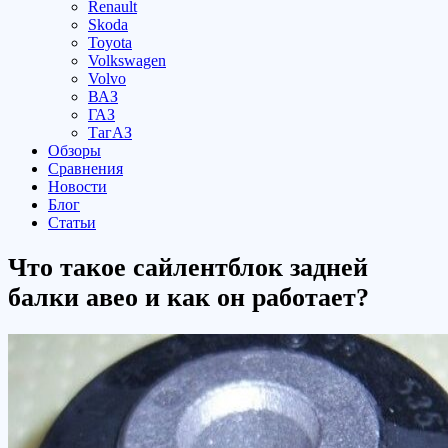
Renault
Skoda
Toyota
Volkswagen
Volvo
ВАЗ
ГАЗ
ТагАЗ
Обзоры
Сравнения
Новости
Блог
Статьи
Что такое сайлентблок задней
балки авео и как он работает?