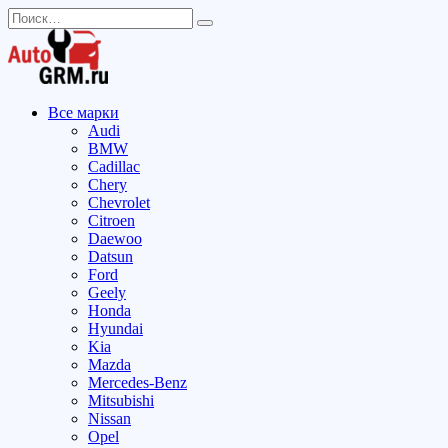
Перейти
Search
к
for:
содержанию
Все марки
Audi
BMW
Cadillac
Chery
Chevrolet
Citroen
Daewoo
Datsun
Ford
Geely
Honda
Hyundai
Kia
Mazda
Mercedes-Benz
Mitsubishi
Nissan
Opel