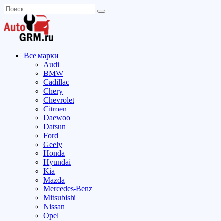
Перейти
Search
к
for:
содержанию
Все марки
Audi
BMW
Cadillac
Chery
Chevrolet
Citroen
Daewoo
Datsun
Ford
Geely
Honda
Hyundai
Kia
Mazda
Mercedes-Benz
Mitsubishi
Nissan
Opel