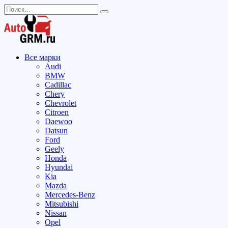
Перейти
Search
к
for:
содержанию
Все марки
Audi
BMW
Cadillac
Chery
Chevrolet
Citroen
Daewoo
Datsun
Ford
Geely
Honda
Hyundai
Kia
Mazda
Mercedes-Benz
Mitsubishi
Nissan
Opel