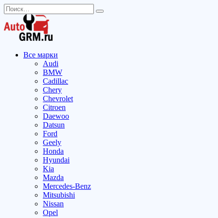
Перейти
Search
к
for:
содержанию
Все марки
Audi
BMW
Cadillac
Chery
Chevrolet
Citroen
Daewoo
Datsun
Ford
Geely
Honda
Hyundai
Kia
Mazda
Mercedes-Benz
Mitsubishi
Nissan
Opel