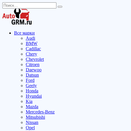
Перейти
Search
к
for:
содержанию
Все марки
Audi
BMW
Cadillac
Chery
Chevrolet
Citroen
Daewoo
Datsun
Ford
Geely
Honda
Hyundai
Kia
Mazda
Mercedes-Benz
Mitsubishi
Nissan
Opel