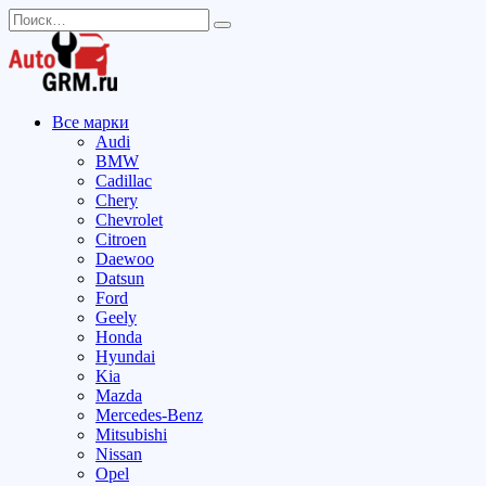
Перейти
Search
к
for:
содержанию
Все марки
Audi
BMW
Cadillac
Chery
Chevrolet
Citroen
Daewoo
Datsun
Ford
Geely
Honda
Hyundai
Kia
Mazda
Mercedes-Benz
Mitsubishi
Nissan
Opel