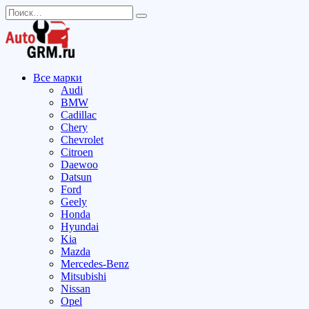
Перейти
Search
к
for:
содержанию
Все марки
Audi
BMW
Cadillac
Chery
Chevrolet
Citroen
Daewoo
Datsun
Ford
Geely
Honda
Hyundai
Kia
Mazda
Mercedes-Benz
Mitsubishi
Nissan
Opel