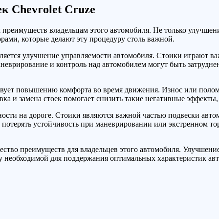
к Chevrolet Cruze
ых преимуществ владельцам этого автомобиля. Не только улучше
рами, которые делают эту процедуру столь важной.
ляется улучшение управляемости автомобиля. Стоики играют ва
аневрирование и контроль над автомобилем могут быть затруднен
бствует повышению комфорта во время движения. Износ или поло
вка и замена стоек помогает снизить такие негативные эффекты,
ости на дороге. Стоики являются важной частью подвески автом
потерять устойчивость при маневрировании или экстренном то
ожество преимуществ для владельцев этого автомобиля. Улучшен
у необходимой для поддержания оптимальных характеристик ав