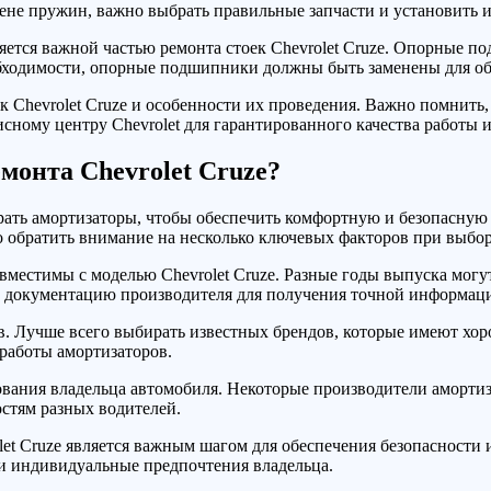
ене пружин, важно выбрать правильные запчасти и установить и
ется важной частью ремонта стоек Chevrolet Cruze. Опорные п
бходимости, опорные подшипники должны быть заменены для об
 Chevrolet Cruze и особенности их проведения. Важно помнить, 
ому центру Chevrolet для гарантированного качества работы и
монта Chevrolet Cruze?
рать амортизаторы, чтобы обеспечить комфортную и безопасную 
о обратить внимание на несколько ключевых факторов при выбор
вместимы с моделью Chevrolet Cruze. Разные годы выпуска могут
ть документацию производителя для получения точной информац
ов. Лучше всего выбирать известных брендов, которые имеют хо
работы амортизаторов.
ования владельца автомобиля. Некоторые производители аморти
остям разных водителей.
et Cruze является важным шагом для обеспечения безопасности 
 и индивидуальные предпочтения владельца.