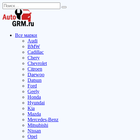
Перейти
Search
к
for:
содержанию
Все марки
Audi
BMW
Cadillac
Chery
Chevrolet
Citroen
Daewoo
Datsun
Ford
Geely
Honda
Hyundai
Kia
Mazda
Mercedes-Benz
Mitsubishi
Nissan
Opel