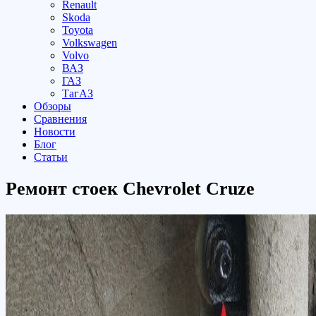
Renault
Skoda
Toyota
Volkswagen
Volvo
ВАЗ
ГАЗ
ТагАЗ
Обзоры
Сравнения
Новости
Блог
Статьи
Ремонт стоек Chevrolet Cruze