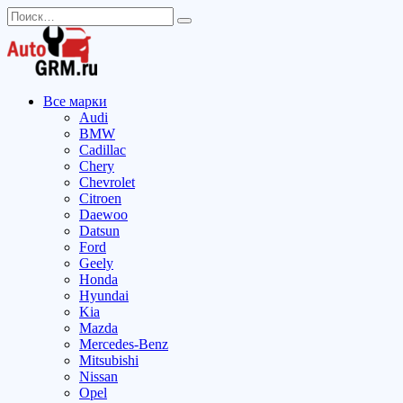
Перейти
Search
к
for:
содержанию
Все марки
Audi
BMW
Cadillac
Chery
Chevrolet
Citroen
Daewoo
Datsun
Ford
Geely
Honda
Hyundai
Kia
Mazda
Mercedes-Benz
Mitsubishi
Nissan
Opel