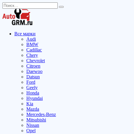
Перейти
Search
к
for:
содержанию
Все марки
Audi
BMW
Cadillac
Chery
Chevrolet
Citroen
Daewoo
Datsun
Ford
Geely
Honda
Hyundai
Kia
Mazda
Mercedes-Benz
Mitsubishi
Nissan
Opel