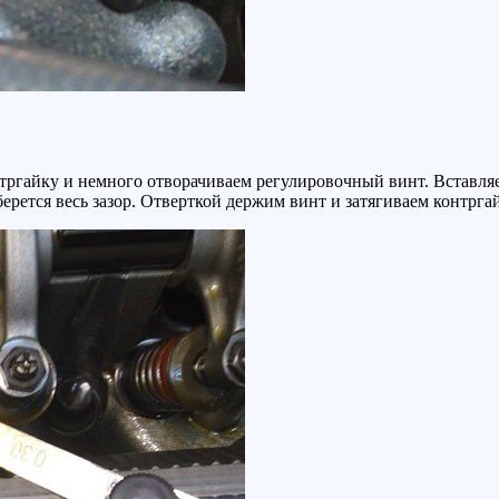
онтргайку и немного отворачиваем регулировочный винт. Встав
рется весь зазор. Отверткой держим винт и затягиваем контргай