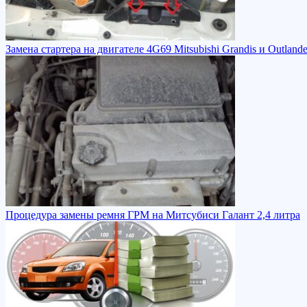
Замена стартера на двигателе 4G69 Mitsubishi Grandis и Outlande
Процедура замены ремня ГРМ на Митсубиси Галант 2,4 литра