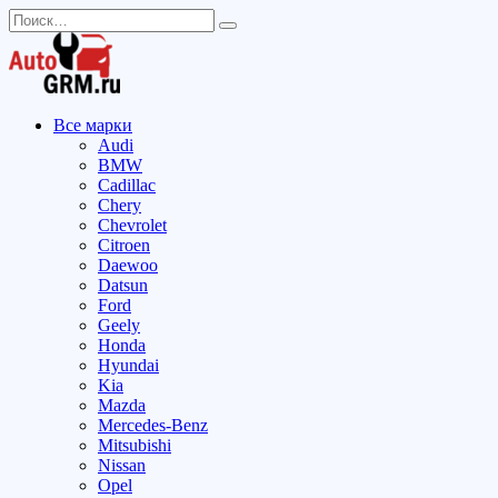
Перейти
Search
к
for:
содержанию
Все марки
Audi
BMW
Cadillac
Chery
Chevrolet
Citroen
Daewoo
Datsun
Ford
Geely
Honda
Hyundai
Kia
Mazda
Mercedes-Benz
Mitsubishi
Nissan
Opel