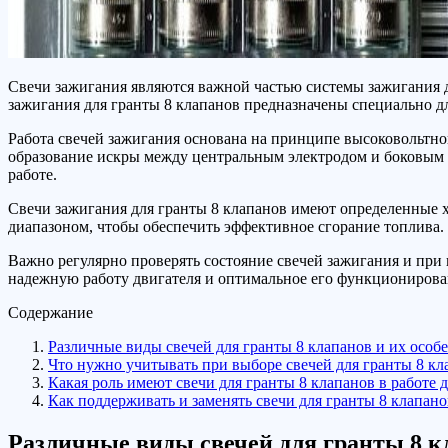
Свечи зажигания являются важной частью системы зажигания д
зажигания для гранты 8 клапанов предназначены специально д
Работа свечей зажигания основана на принципе высоковольтног
образование искры между центральным электродом и боковым э
работе.
Свечи зажигания для гранты 8 клапанов имеют определенные 
диапазоном, чтобы обеспечить эффективное сгорание топлива.
Важно регулярно проверять состояние свечей зажигания и при
надежную работу двигателя и оптимальное его функционирова
Содержание
Различные виды свечей для гранты 8 клапанов и их особ
Что нужно учитывать при выборе свечей для гранты 8 кл
Какая роль имеют свечи для гранты 8 клапанов в работе 
Как поддерживать и заменять свечи для гранты 8 клапано
Различные виды свечей для гранты 8 к