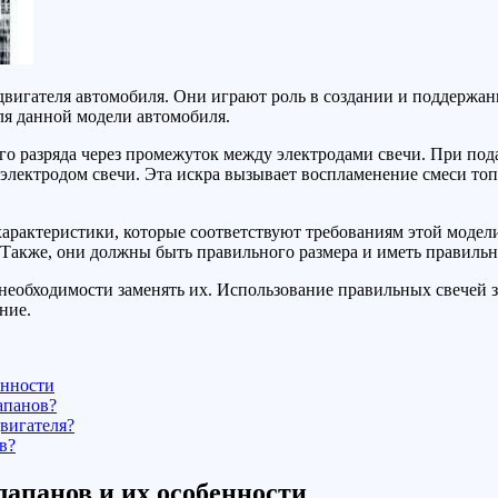
вигателя автомобиля. Они играют роль в создании и поддержани
ля данной модели автомобиля.
о разряда через промежуток между электродами свечи. При пода
лектродом свечи. Эта искра вызывает воспламенение смеси топл
характеристики, которые соответствуют требованиям этой моде
 Также, они должны быть правильного размера и иметь правильн
 необходимости заменять их. Использование правильных свечей 
ние.
енности
апанов?
двигателя?
в?
лапанов и их особенности