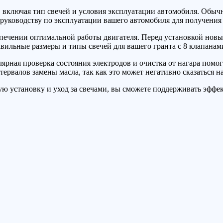
 включая тип свечей и условия эксплуатации автомобиля. Обычн
к руководству по эксплуатации вашего автомобиля для получени
спечении оптимальной работы двигателя. Перед установкой новы
авильные размеры и типы свечей для вашего гранта с 8 клапанам
лярная проверка состояния электродов и очистка от нагара помо
рвалов замены масла, так как это может негативно сказаться на
ю установку и уход за свечами, вы сможете поддерживать эффек