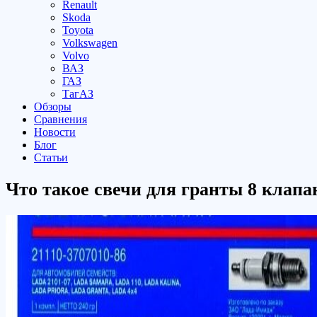
Renault
Skoda
Toyota
Volkswagen
Volvo
ВАЗ
ГАЗ
ТагАЗ
Обзоры
Сравнения
Новости
Блог
Статьи
Что такое свечи для гранты 8 клапа