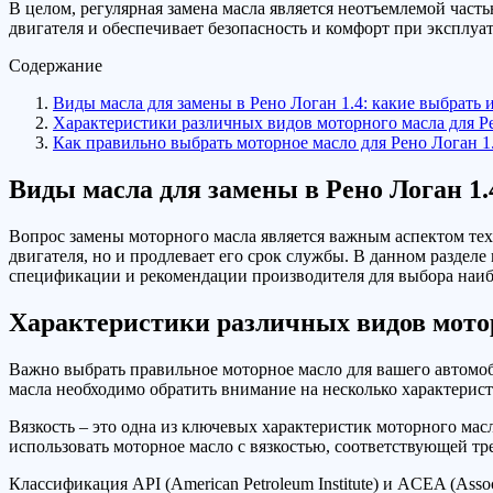
В целом, регулярная замена масла является неотъемлемой част
двигателя и обеспечивает безопасность и комфорт при эксплуа
Содержание
Виды масла для замены в Рено Логан 1.4: какие выбрать 
Характеристики различных видов моторного масла для Ре
Как правильно выбрать моторное масло для Рено Логан 1
Виды масла для замены в Рено Логан 1.
Вопрос замены моторного масла является важным аспектом тех
двигателя, но и продлевает его срок службы. В данном раздел
спецификации и рекомендации производителя для выбора наибо
Характеристики различных видов мотор
Важно выбрать правильное моторное масло для вашего автомоб
масла необходимо обратить внимание на несколько характеристи
Вязкость – это одна из ключевых характеристик моторного масл
использовать моторное масло с вязкостью, соответствующей т
Классификация API (American Petroleum Institute) и ACEA (Asso