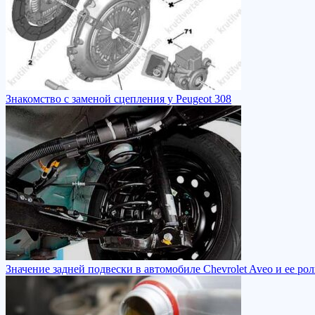
Знакомство с заменой сцепления у Peugeot 308
Значение задней подвески в автомобиле Chevrolet Aveo и ее ро