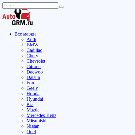
Перейти
Search
к
for:
содержанию
Все марки
Audi
BMW
Cadillac
Chery
Chevrolet
Citroen
Daewoo
Datsun
Ford
Geely
Honda
Hyundai
Kia
Mazda
Mercedes-Benz
Mitsubishi
Nissan
Opel