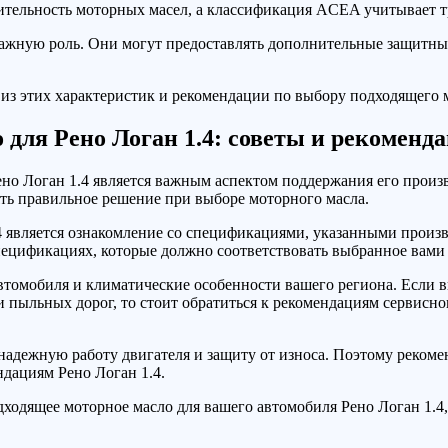
дительность моторных масел, а классификация ACEA учитывает 
важную роль. Они могут предоставлять дополнительные защитные
з этих характеристик и рекомендации по выбору подходящего м
 для Рено Логан 1.4: советы и рекоменд
но Логан 1.4 является важным аспектом поддержания его произв
ять правильное решение при выборе моторного масла.
 является ознакомление со спецификациями, указанными произв
ецификациях, которые должно соответствовать выбранное вами 
втомобиля и климатические особенности вашего региона. Если в
и пыльных дорог, то стоит обратиться к рекомендациям сервисн
надежную работу двигателя и защиту от износа. Поэтому реком
ндациям Рено Логан 1.4.
дходящее моторное масло для вашего автомобиля Рено Логан 1.4