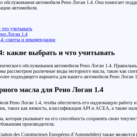
ью обслуживания автомобиля Рено Логан 1.4. Она помогает подд
тации автомобиля.
и что учитывать
но Логан 1.4
.4: советы и рекомендации
4: какие выбрать и что учитывать
нического обслуживания автомобиля Рено Логан 1.4. Правильны
е мы рассмотрим различные виды моторного масла, такие как синт
лее подходящего варианта для вашего автомобиля Рено Логан 1
ного масла для Рено Логан 1.4
иля Рено Логан 1.4, чтобы обеспечить его надлежащую работу 
к, таких как вязкость, классификация API и ACEA, а также нали
а, которая указывает на его способность сохранять свою текучес
ребованиям производителя.
ciation des Constructeurs Européens d’Automobiles) также являю