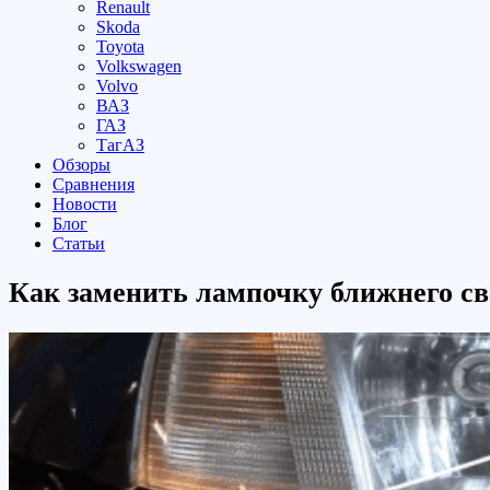
Renault
Skoda
Toyota
Volkswagen
Volvo
ВАЗ
ГАЗ
ТагАЗ
Обзоры
Сравнения
Новости
Блог
Статьи
Как заменить лампочку ближнего св