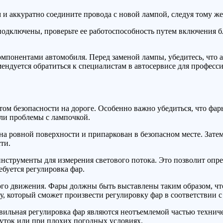
м и аккуратно соедините провода с новой лампой, следуя тому ж
подключены, проверьте ее работоспособность путем включения бл
омпонентами автомобиля. Перед заменой лампы, убедитесь, что
мендуется обратиться к специалистам в автосервисе для профес
том безопасности на дороге. Особенно важно убедиться, что 
 ли проблемы с лампочкой.
 на ровной поверхности и припаркован в безопасном месте. Зат
ти.
струменты для измерения светового потока. Это позволит опред
буется регулировка фар.
ого движения. Фары должны быть выставлены таким образом, чт
, который сможет произвести регулировку фар в соответствии с
вильная регулировка фар являются неотъемлемой частью технич
суток или при плохих погодных условиях.