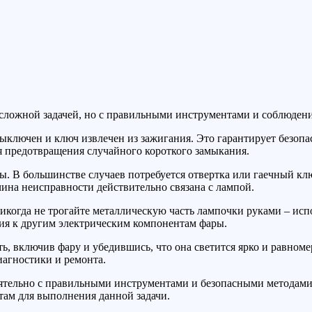
 сложной задачей, но с правильными инструментами и соблюдени
ыключен и ключ извлечен из зажигания. Это гарантирует безопас
 предотвращения случайного короткого замыкания.
. В большинстве случаев потребуется отвертка или гаечный кл
чина неисправности действительно связана с лампой.
икогда не трогайте металлическую часть лампочки руками – исп
ия к другим электрическим компонентам фары.
ь, включив фару и убедившись, что она светится ярко и равном
иагностики и ремонта.
ятельно с правильными инструментами и безопасными методами.
стам для выполнения данной задачи.