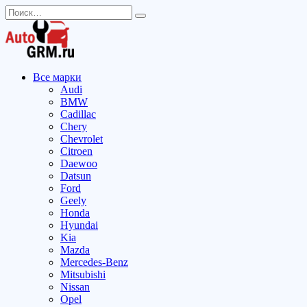
Перейти
Search
к
for:
содержанию
Все марки
Audi
BMW
Cadillac
Chery
Chevrolet
Citroen
Daewoo
Datsun
Ford
Geely
Honda
Hyundai
Kia
Mazda
Mercedes-Benz
Mitsubishi
Nissan
Opel