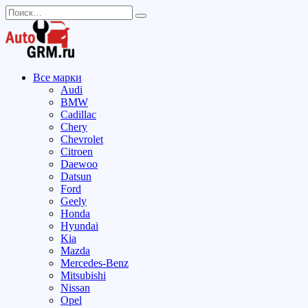
Перейти
Search
к
for:
содержанию
Все марки
Audi
BMW
Cadillac
Chery
Chevrolet
Citroen
Daewoo
Datsun
Ford
Geely
Honda
Hyundai
Kia
Mazda
Mercedes-Benz
Mitsubishi
Nissan
Opel