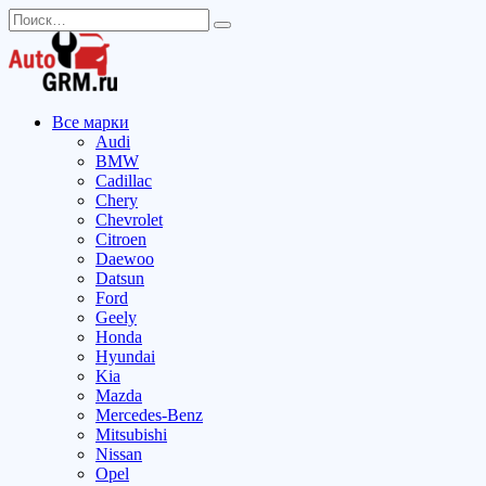
Перейти
Search
к
for:
содержанию
Все марки
Audi
BMW
Cadillac
Chery
Chevrolet
Citroen
Daewoo
Datsun
Ford
Geely
Honda
Hyundai
Kia
Mazda
Mercedes-Benz
Mitsubishi
Nissan
Opel