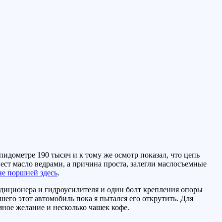
идометре 190 тысяч и к тому же осмотр показал, что цепь
 ест масло ведрами, а причина проста, залегли маслосъемные
не поршней здесь
.
ндиционера и гидроусилителя и один болт крепления опоры
его этот автомобиль пока я пытался его открутить. Для
ное желание и несколько чашек кофе.