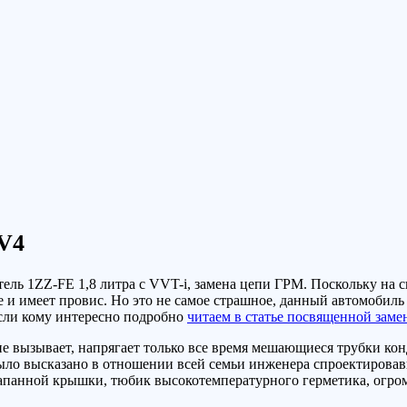
V4
ель 1ZZ-FE 1,8 литра с VVT-i, замена цепи ГРМ. Поскольку на сп
ще и имеет провис. Но это не самое страшное, данный автомобиль
 Если кому интересно подробно
читаем в статье посвященной заме
е вызывает, напрягает только все время мешающиеся трубки ко
ыло высказано в отношении всей семьи инженера спроектировавш
апанной крышки, тюбик высокотемпературного герметика, огром