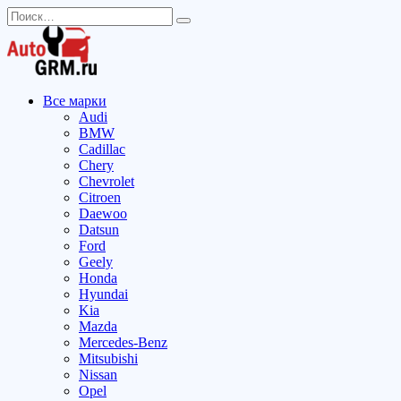
Перейти
Search
к
for:
содержанию
Все марки
Audi
BMW
Cadillac
Chery
Chevrolet
Citroen
Daewoo
Datsun
Ford
Geely
Honda
Hyundai
Kia
Mazda
Mercedes-Benz
Mitsubishi
Nissan
Opel