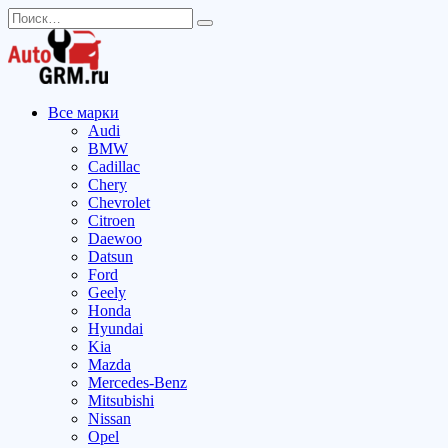
Перейти
Search
к
for:
содержанию
Все марки
Audi
BMW
Cadillac
Chery
Chevrolet
Citroen
Daewoo
Datsun
Ford
Geely
Honda
Hyundai
Kia
Mazda
Mercedes-Benz
Mitsubishi
Nissan
Opel