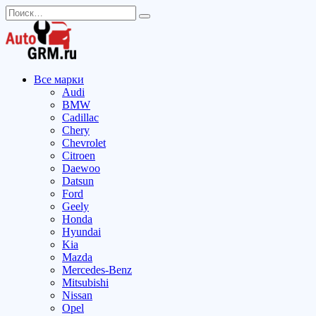
Перейти
Search
к
for:
содержанию
Все марки
Audi
BMW
Cadillac
Chery
Chevrolet
Citroen
Daewoo
Datsun
Ford
Geely
Honda
Hyundai
Kia
Mazda
Mercedes-Benz
Mitsubishi
Nissan
Opel