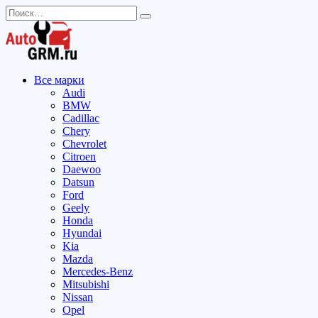
Перейти
Search
к
for:
содержанию
Все марки
Audi
BMW
Cadillac
Chery
Chevrolet
Citroen
Daewoo
Datsun
Ford
Geely
Honda
Hyundai
Kia
Mazda
Mercedes-Benz
Mitsubishi
Nissan
Opel