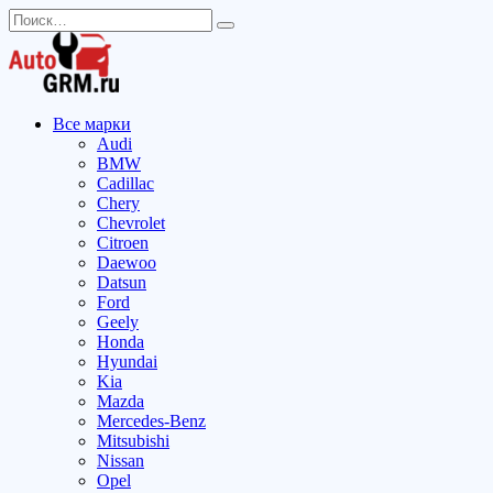
Перейти
Search
к
for:
содержанию
Все марки
Audi
BMW
Cadillac
Chery
Chevrolet
Citroen
Daewoo
Datsun
Ford
Geely
Honda
Hyundai
Kia
Mazda
Mercedes-Benz
Mitsubishi
Nissan
Opel