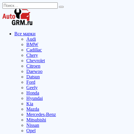
Перейти
Search
к
for:
содержанию
Все марки
Audi
BMW
Cadillac
Chery
Chevrolet
Citroen
Daewoo
Datsun
Ford
Geely
Honda
Hyundai
Kia
Mazda
Mercedes-Benz
Mitsubishi
Nissan
Opel