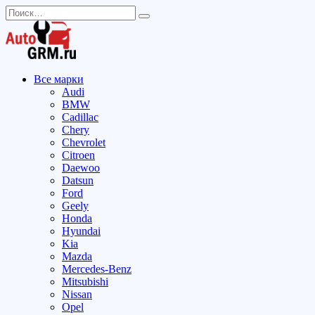
Перейти
Search
к
for:
содержанию
Все марки
Audi
BMW
Cadillac
Chery
Chevrolet
Citroen
Daewoo
Datsun
Ford
Geely
Honda
Hyundai
Kia
Mazda
Mercedes-Benz
Mitsubishi
Nissan
Opel