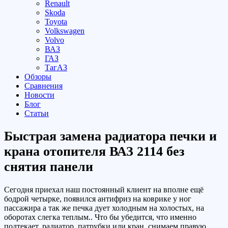
Renault
Skoda
Toyota
Volkswagen
Volvo
ВАЗ
ГАЗ
ТагАЗ
Обзоры
Сравнения
Новости
Блог
Статьи
Быстрая замена радиатора печки и
крана отопителя ВАЗ 2114 без
снятия панели
Сегодня приехал наш постоянный клиент на вполне ещё
бодрой четырке, появился антифриз на коврике у ног
пассажира а так же печка дует холодным на холостых, на
оборотах слегка теплым.. Что бы убедится, что именно
подтекает, радиатор, патрубки или кран, снимаем правую