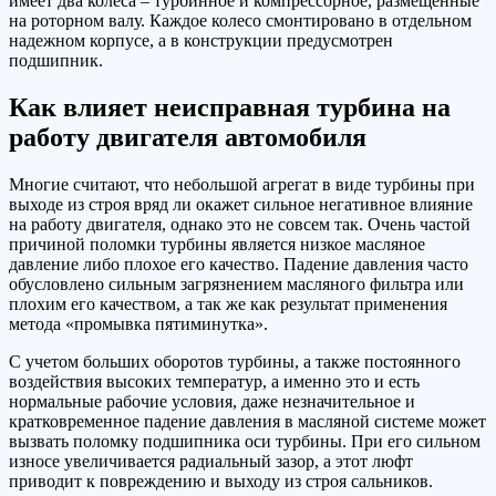
имеет два колеса – турбинное и компрессорное, размещенные
на роторном валу. Каждое колесо смонтировано в отдельном
надежном корпусе, а в конструкции предусмотрен
подшипник.
Как влияет неисправная турбина на
работу двигателя автомобиля
Многие считают, что небольшой агрегат в виде турбины при
выходе из строя вряд ли окажет сильное негативное влияние
на работу двигателя, однако это не совсем так. Очень частой
причиной поломки турбины является низкое масляное
давление либо плохое его качество. Падение давления часто
обусловлено сильным загрязнением масляного фильтра или
плохим его качеством, а так же как результат применения
метода «промывка пятиминутка».
С учетом больших оборотов турбины, а также постоянного
воздействия высоких температур, а именно это и есть
нормальные рабочие условия, даже незначительное и
кратковременное падение давления в масляной системе может
вызвать поломку подшипника оси турбины. При его сильном
износе увеличивается радиальный зазор, а этот люфт
приводит к повреждению и выходу из строя сальников.