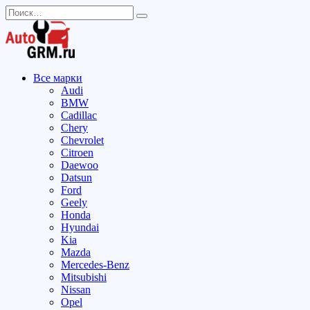
Перейти
Search
к
for:
содержанию
Все марки
Audi
BMW
Cadillac
Chery
Chevrolet
Citroen
Daewoo
Datsun
Ford
Geely
Honda
Hyundai
Kia
Mazda
Mercedes-Benz
Mitsubishi
Nissan
Opel