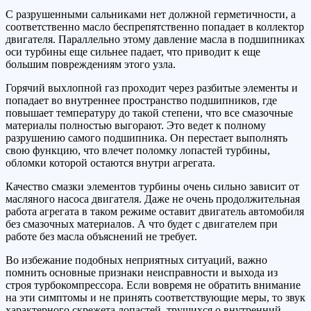
С разрушенными сальниками нет должной герметичности, а
соответственно масло беспрепятственно попадает в коллектор
двигателя. Параллельно этому давление масла в подшипниках
оси турбины еще сильнее падает, что приводит к еще
большим повреждениям этого узла.
Горячий выхлопной газ проходит через разбитые элементы и
попадает во внутреннее пространство подшипников, где
повышает температуру до такой степени, что все смазочные
материалы полностью выгорают. Это ведет к полному
разрушению самого подшипника. Он перестает выполнять
свою функцию, что влечет поломку лопастей турбины,
обломки которой остаются внутри агрегата.
Качество смазки элементов турбины очень сильно зависит от
масляного насоса двигателя. Даже не очень продолжительная
работа агрегата в таком режиме оставит двигатель автомобиля
без смазочных материалов. А что будет с двигателем при
работе без масла объяснений не требует.
Во избежание подобных неприятных ситуаций, важно
помнить основные признаки неисправности и выхода из
строя турбокомпрессора. Если вовремя не обратить внимание
на эти симптомы и не принять соответствующие меры, то звук
характерного скрежета лопастей, трущихся о внутренний