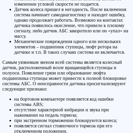
изменении угловой скорости не подается.
Датчик колеса пришел в негодность. После включения
система начинает самодиагностику и находит ошибку,
однако продолжает работать. Возможно на контактах
датчика появилось окисление, что привело к плохому
сигналу, либо датчик АБС закоротило или он «упал» на
массу.
Механические повреждения одного или нескольких
элементов – подшипник ступицы, люфт ротора на
датчике и т.п. В таких случаях система не включается.
Самым уязвимым звеном всей системы является колесный
датчик, расположенный возле вращающейся ступицы и
полуоси. Появление грязи или образование люфта
подшипника ступицы может привести к полной блокировке
системы АБС. О неисправности датчика просигнализируют
следующие признаки:
на бортовом компьютере появляется код ошибки
системы ABS;
отсутствие характерной вибрации и звука при
нажимании на педаль тормоза;
при экстренном торможении блокируются колеса;
появляется сигнал стояночного тормоза при его
отключенном положении.