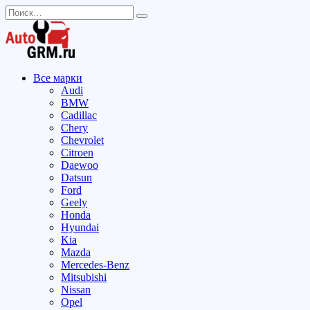
Перейти
Search
к
for:
содержанию
Все марки
Audi
BMW
Cadillac
Chery
Chevrolet
Citroen
Daewoo
Datsun
Ford
Geely
Honda
Hyundai
Kia
Mazda
Mercedes-Benz
Mitsubishi
Nissan
Opel