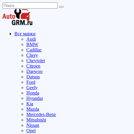
Перейти
Search
к
for:
содержанию
Все марки
Audi
BMW
Cadillac
Chery
Chevrolet
Citroen
Daewoo
Datsun
Ford
Geely
Honda
Hyundai
Kia
Mazda
Mercedes-Benz
Mitsubishi
Nissan
Opel