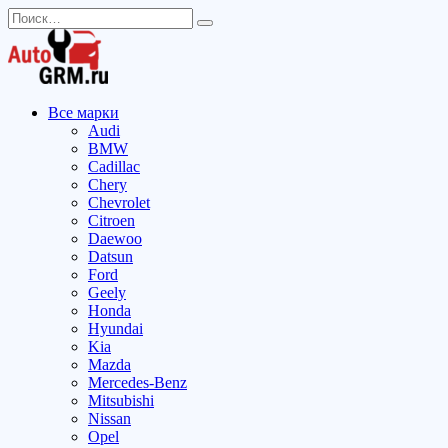
Перейти
Search
к
for:
содержанию
Все марки
Audi
BMW
Cadillac
Chery
Chevrolet
Citroen
Daewoo
Datsun
Ford
Geely
Honda
Hyundai
Kia
Mazda
Mercedes-Benz
Mitsubishi
Nissan
Opel