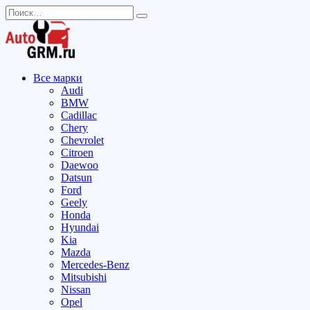
Перейти
Search
к
for:
содержанию
Все марки
Audi
BMW
Cadillac
Chery
Chevrolet
Citroen
Daewoo
Datsun
Ford
Geely
Honda
Hyundai
Kia
Mazda
Mercedes-Benz
Mitsubishi
Nissan
Opel